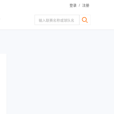
登录
/
注册
关
闭