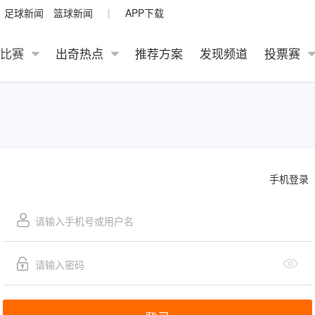
足球新闻
篮球新闻
APP下载
比赛
出奇热点
推荐方案
发现频道
投票赛
手机登录