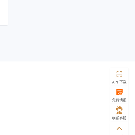
APP下载
免费情报
联系客服